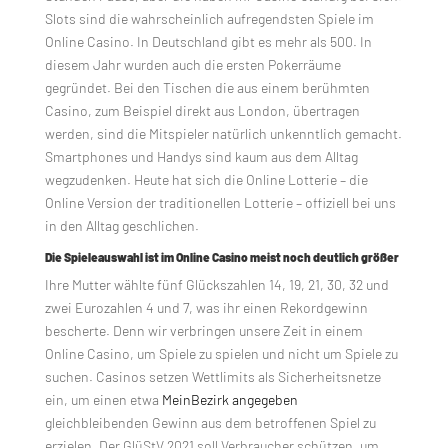
Slots sind die wahrscheinlich aufregendsten Spiele im
Online Casino. In Deutschland gibt es mehr als 500. In
diesem Jahr wurden auch die ersten Pokerräume
gegründet. Bei den Tischen die aus einem berühmten
Casino, zum Beispiel direkt aus London, übertragen
werden, sind die Mitspieler natürlich unkenntlich gemacht.
Smartphones und Handys sind kaum aus dem Alltag
wegzudenken. Heute hat sich die Online Lotterie – die
Online Version der traditionellen Lotterie – offiziell bei uns
in den Alltag geschlichen.
Die Spieleauswahl ist im Online Casino meist noch deutlich größer
Ihre Mutter wählte fünf Glückszahlen 14, 19, 21, 30, 32 und
zwei Eurozahlen 4 und 7, was ihr einen Rekordgewinn
bescherte. Denn wir verbringen unsere Zeit in einem
Online Casino, um Spiele zu spielen und nicht um Spiele zu
suchen. Casinos setzen Wettlimits als Sicherheitsnetze
ein, um einen etwa
MeinBezirk angegeben
gleichbleibenden Gewinn aus dem betroffenen Spiel zu
erzielen. Der GlüStV 2021 soll Verbraucher schützen, um