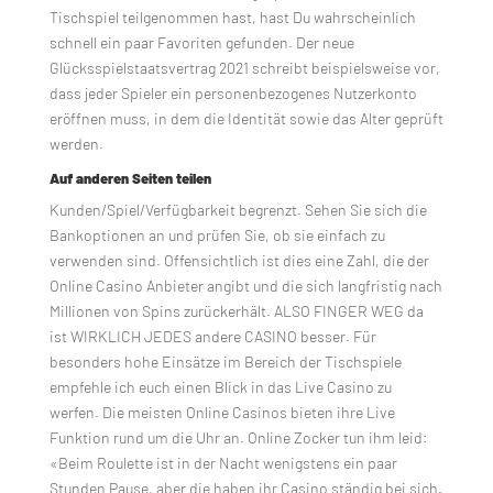
Tischspiel teilgenommen hast, hast Du wahrscheinlich
schnell ein paar Favoriten gefunden. Der neue
Glücksspielstaatsvertrag 2021 schreibt beispielsweise vor,
dass jeder Spieler ein personenbezogenes Nutzerkonto
eröffnen muss, in dem die Identität sowie das Alter geprüft
werden.
Auf anderen Seiten teilen
Kunden/Spiel/Verfügbarkeit begrenzt. Sehen Sie sich die
Bankoptionen an und prüfen Sie, ob sie einfach zu
verwenden sind. Offensichtlich ist dies eine Zahl, die der
Online Casino Anbieter angibt und die sich langfristig nach
Millionen von Spins zurückerhält. ALSO FINGER WEG da
ist WIRKLICH JEDES andere CASINO besser. Für
besonders hohe Einsätze im Bereich der Tischspiele
empfehle ich euch einen Blick in das Live Casino zu
werfen. Die meisten Online Casinos bieten ihre Live
Funktion rund um die Uhr an. Online Zocker tun ihm leid:
«Beim Roulette ist in der Nacht wenigstens ein paar
Stunden Pause, aber die haben ihr Casino ständig bei sich.