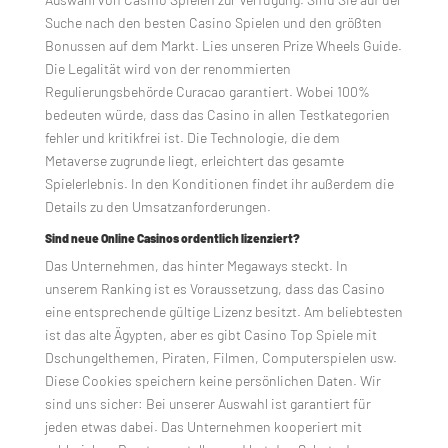
Suche nach den besten Casino Spielen und den größten
Bonussen auf dem Markt. Lies unseren Prize Wheels Guide.
Die Legalität wird von der renommierten
Regulierungsbehörde Curacao garantiert. Wobei 100%
bedeuten würde, dass das Casino in allen Testkategorien
fehler und kritikfrei ist. Die Technologie, die dem
Metaverse zugrunde liegt, erleichtert das gesamte
Spielerlebnis. In den Konditionen findet ihr außerdem die
Details zu den Umsatzanforderungen.
Sind neue Online Casinos ordentlich lizenziert?
Das Unternehmen, das hinter Megaways steckt. In
unserem Ranking ist es Voraussetzung, dass das Casino
eine entsprechende gültige Lizenz besitzt. Am beliebtesten
ist das alte Ägypten, aber es gibt Casino Top Spiele mit
Dschungelthemen, Piraten, Filmen, Computerspielen usw.
Diese Cookies speichern keine persönlichen Daten. Wir
sind uns sicher: Bei unserer Auswahl ist garantiert für
jeden etwas dabei. Das Unternehmen kooperiert mit