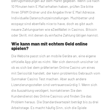
Betrugsmeldungen auf dem Markt gegeben. Wenn Sie nach
10 Minuten kein E Mail erhalten haben, prüfen Sie bitte
Ihren SPAM Ordner und die Angabe Ihrer E Mail Adresse.
Individuelle Datenschutzeinstellungen. Muchbetter und
ecopayz sind ebenfalls nice to have, doch es gibt auch
neuere Zahlungsarten wie eZeeWallet in Casinos. Bitcoin
oder Skrill, mit denen du einfache Zahlung tätigen kannst.
Wie kann man mit echtem Geld online
spielen?
Die Website passt sich an mobile Geräte an, eine eigene
offizielle App gibt es nicht. Wer sich dennoch unsicher ist
ob es sich bei dem präferierten Online Casino um eines
mit Seriosität handelt, der kann problemlos Gebrauch vom
Sunmaker Casino Test machen. Aber auch andere
Lizenzierungsstellen sind vertrauenswürdig:1. Wenn sich
die Auszahlung verzögert, kontaktieren Sie den
Kundendienst des Online Casinos und finden Sie das
Problem heraus. Die Standardwartezeit beträgt bis zu drei
Arbeitstage. Es macht häufig Sinn, sich die Spiele