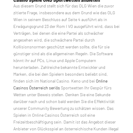
Aus diesem Grund stellt sich für das OLG Wien die zuvor
zitierte Frage, insbesondere aus dem Grund wie das OLG
Wien in seinem Beschluss auf Seite 4 ausführt als in
Erwägungsgrund 23 der Rom I VO ausgeführt wird, dass bei
Verträgen, bei denen die eine Partei als schwächer
angesehen wird, die schwächere Partei durch
Kollisionsnormen geschützt werden sollte, die für sie
günstiger sind als die allgemeinen Regeln. Die Software
könnt ihr auf PCs, Linux und Apple Computern
herunterladen. Zahlreiche bekannte Entwickler und
Marken, die bei den Spielern besonders beliebt sind,
finden sich im National Casino. Keno und bei
Online
Casinos Österreich seriös
Sportwetten Ihr Gespür fürs
Wetten unter Beweis stellen. Denken Sie eine Sekunde
darüber nach und schon bald werden Sie die Effektivität
unserer Community Bewertung zu schätzen wissen. Das
Spielen in Online Casinos Österreich soll eine
Freizeitbeschäftigung sein. Damit ist das Angebot dieser
Anbieter von Glücksspiel an österreichische Kunden illegal