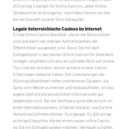
2012 einige Lizenzen für Online Casinos. Jeder Online
Spielautomat ist einzigartig – zumindest können wir das
bei der Auswahl unserer Slots behaupten.
Legale österreichische Casinos im Internet
Einige Online Casino Betreiber, die an der Börse notiert
sind und damit der stetigen Aufmerksamkeit der
Öffentlichkeit ausgesetzt sind. Bevor Sie mit dem
Echtgeldspiel in den besten Online Casinos für österreich
loslegen, empfiehlt sich also ein schneller Blick auf unsere
Top Liste der Anbieter, die wir anhand unserer Casino
Erfahrungen bewertet haben. Die Lizenzierungen der
Glücksspielbehörden helfen unerfahrenen Spielern, die
Spreu vom Weizen zu trennen und herauszufinden, wo das
eigene Geld und die persönlichen Informationen gut
aufgehoben sind. Bei der Verifizierung handelt es sich um
einen Identitätsnachweis. Erfahren Sie jetzt, wie Sie Ihre
Verluste zurückholen können. Kurz gesagt: Es gibt einige
wichtige Eckpunkte, die bei einem neuen online Casino,
wo Sie mit Echtgeld spielen möchten, Vertrauen schaffen.