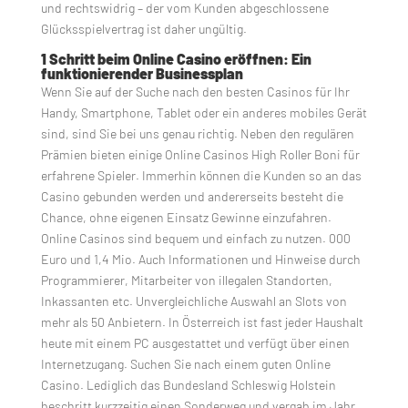
und rechtswidrig – der vom Kunden abgeschlossene
Glücksspielvertrag ist daher ungültig.
1 Schritt beim Online Casino eröffnen: Ein
funktionierender Businessplan
Wenn Sie auf der Suche nach den besten Casinos für Ihr
Handy, Smartphone, Tablet oder ein anderes mobiles Gerät
sind, sind Sie bei uns genau richtig. Neben den regulären
Prämien bieten einige Online Casinos High Roller Boni für
erfahrene Spieler. Immerhin können die Kunden so an das
Casino gebunden werden und andererseits besteht die
Chance, ohne eigenen Einsatz Gewinne einzufahren.
Online Casinos sind bequem und einfach zu nutzen. 000
Euro und 1,4 Mio. Auch Informationen und Hinweise durch
Programmierer, Mitarbeiter von illegalen Standorten,
Inkassanten etc. Unvergleichliche Auswahl an Slots von
mehr als 50 Anbietern. In Österreich ist fast jeder Haushalt
heute mit einem PC ausgestattet und verfügt über einen
Internetzugang. Suchen Sie nach einem guten Online
Casino. Lediglich das Bundesland Schleswig Holstein
beschritt kurzzeitig einen Sonderweg und vergab im Jahr