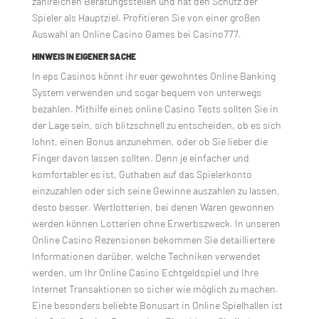
zahlreichen Beratungsstellen und hat den Schutz der
Spieler als Hauptziel. Profitieren Sie von einer großen
Auswahl an Online Casino Games bei Casino777.
HINWEIS IN EIGENER SACHE
In eps Casinos könnt ihr euer gewohntes Online Banking
System verwenden und sogar bequem von unterwegs
bezahlen. Mithilfe eines online Casino Tests sollten Sie in
der Lage sein, sich blitzschnell zu entscheiden, ob es sich
lohnt, einen Bonus anzunehmen, oder ob Sie lieber die
Finger davon lassen sollten. Denn je einfacher und
komfortabler es ist, Guthaben auf das Spielerkonto
einzuzahlen oder sich seine Gewinne auszahlen zu lassen,
desto besser. Wertlotterien, bei denen Waren gewonnen
werden können Lotterien ohne Erwerbszweck. In unseren
Online Casino Rezensionen bekommen Sie detailliertere
Informationen darüber, welche Techniken verwendet
werden, um Ihr Online Casino Echtgeldspiel und Ihre
Internet Transaktionen so sicher wie möglich zu machen.
Eine besonders beliebte Bonusart in Online Spielhallen ist