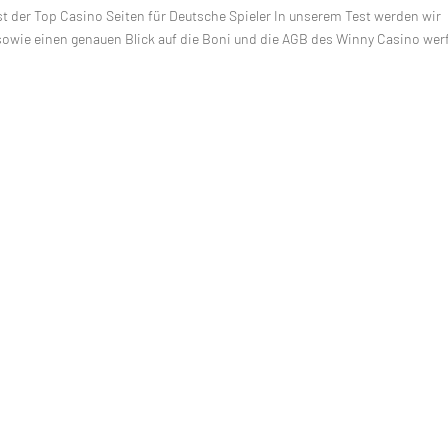
t der Top Casino Seiten für Deutsche Spieler In unserem Test werden wir
sowie einen genauen Blick auf die Boni und die AGB des Winny Casino wer