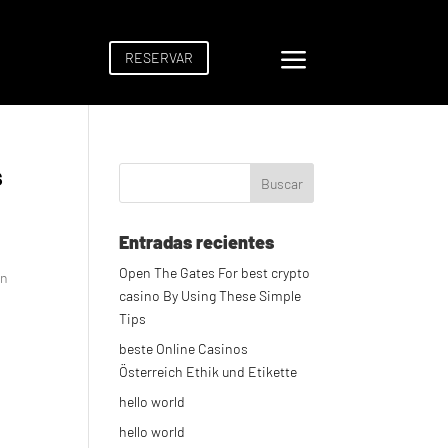
a
RESERVAR
s
Entradas recientes
Open The Gates For best crypto
in
casino By Using These Simple
Tips
beste Online Casinos
Österreich Ethik und Etikette
hello world
hello world