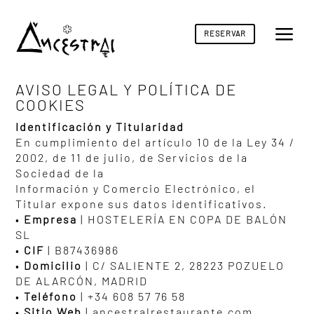
a
RESERVAR
AVISO LEGAL Y POLÍTICA DE
COOKIES
Identificación y Titularidad
En cumplimiento del artículo 10 de la Ley 34 /
2002, de 11 de julio, de Servicios de la
Sociedad de la
Información y Comercio Electrónico, el
Titular expone sus datos identificativos.
•
Empresa
| HOSTELERÍA EN COPA DE BALÓN
SL
•
CIF
| B87436986
•
Domicilio
| C/ SALIENTE 2, 28223 POZUELO
DE ALARCÓN, MADRID
•
Teléfono
|
+34 608 57 76 58
•
Sitio Web
| ancestralrestaurante.com