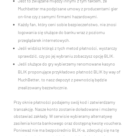
Jest to związane między innymi z tym faktem, że
Muchbetter ma podpisane umowy z producentami gier
on-line czy z samymi firmami hazardowymi.
Każdy fan, który ceni sobie bezpieczeństwo, nie znosi
logowania się służące do banku wraz z poziomu
przeglądarek internetowych.
Jeśli widzisz którąś z tych metod płatności, wystarczy
sprawdzić, czy po jej wybraniu zobaczysz opcję BLIK.
Jeśli służące do gry wybierzemy renomowane kasyno
BLIK proponujące przykładowo płatność BLIK by way of
MuchBetter, to nasz depozyt z pewnością będzie
zrealizowany bezzwłocznie.
Przy oknie płatności podajemy swój kod i zatwierdzamy
transakcję. Nasze konto zostanie doładowane i możemy
obstawiać zakłady. W serwisie wybieramy alternatywę
zasilenia konta bankowego oraz dostępną kwotę vouchera.
Ponieważ nie ma bezpośrednio BLIK-a, zdecyduj się na tę