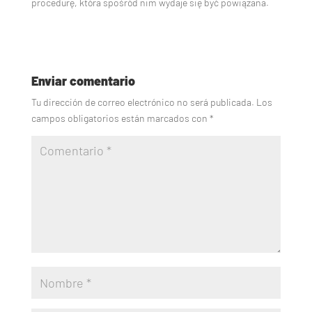
procedurę, która spośród nim wydaje się być powiązana.
Enviar comentario
Tu dirección de correo electrónico no será publicada.
Los
campos obligatorios están marcados con
*