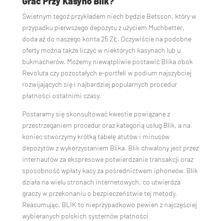
Grać Przy Kasyno Blik?
Świetnym tegoż przykładem niech będzie Betsson, który w
przypadku pierwszego depozytu z użyciem Muchbetter,
doda aż do naszego konta 25 ZŁ. Oczywiście na podobne
oferty można także liczyć w niektórych kasynach lub u
bukmacherów. Możemy niewątpliwie postawić Blika obok
Revoluta czy pozostałych e-portfeli w podium najszybciej
rozwijających się i najbardziej popularnych procedur
płatności ostatnimi czasy.
Postaramy się skonsultować kwestie powiązane z
przestrzeganiem procedur oraz kategorią usług Blik, a na
koniec stworzymy krótką tabelę atutów i minusów
depozytów z wykorzystaniem Blika. Blik chwalony jest przez
internautów za ekspresowe potwierdzanie transakcji oraz
sposobność wpłaty kasy za pośrednictwem iphoneów. Blik
działa na wielu stronach internetowych, co utwierdza
graczy w przekonaniu o bezpieczeństwie tej metody.
Reasumując, BLIK to nieprzypadkowo pewien z najczęściej
wybieranych polskich systemów płatności