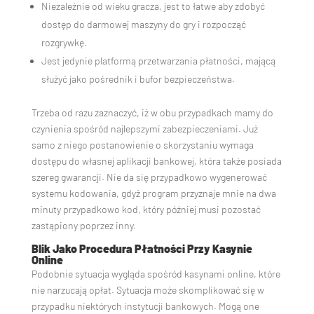
Niezależnie od wieku gracza, jest to łatwe aby zdobyć
dostęp do darmowej maszyny do gry i rozpocząć
rozgrywkę.
Jest jedynie platformą przetwarzania płatności, mającą
służyć jako pośrednik i bufor bezpieczeństwa.
Trzeba od razu zaznaczyć, iż w obu przypadkach mamy do
czynienia spośród najlepszymi zabezpieczeniami. Już
samo z niego postanowienie o skorzystaniu wymaga
dostępu do własnej aplikacji bankowej, która także posiada
szereg gwarancji. Nie da się przypadkowo wygenerować
systemu kodowania, gdyż program przyznaje mnie na dwa
minuty przypadkowo kod, który później musi pozostać
zastąpiony poprzez inny.
Blik Jako Procedura Płatności Przy Kasynie
Online
Podobnie sytuacja wygląda spośród kasynami online, które
nie narzucają opłat. Sytuacja może skomplikować się w
przypadku niektórych instytucji bankowych. Mogą one