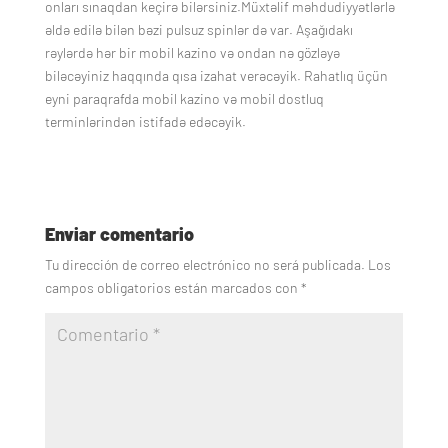
onları sınaqdan keçirə bilərsiniz.Müxtəlif məhdudiyyətlərlə
əldə edilə bilən bəzi pulsuz spinlər də var. Aşağıdakı
rəylərdə hər bir mobil kazino və ondan nə gözləyə
biləcəyiniz haqqında qısa izahat verəcəyik. Rahatlıq üçün
eyni paraqrafda mobil kazino və mobil dostluq
terminlərindən istifadə edəcəyik.
Enviar comentario
Tu dirección de correo electrónico no será publicada.
Los
campos obligatorios están marcados con
*