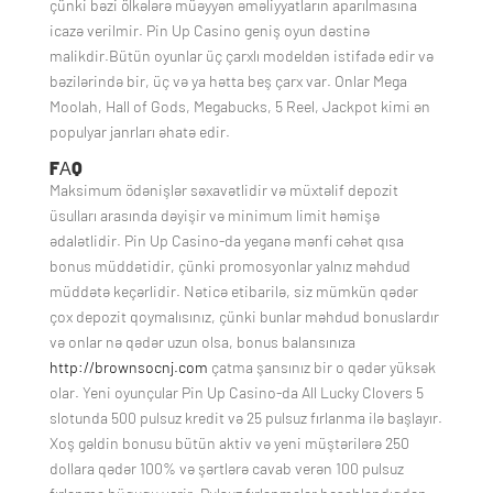
çünki bəzi ölkələrə müəyyən əməliyyatların aparılmasına
icazə verilmir. Pin Up Casino geniş oyun dəstinə
malikdir.Bütün oyunlar üç çarxlı modeldən istifadə edir və
bəzilərində bir, üç və ya hətta beş çarx var. Onlar Mega
Moolah, Hall of Gods, Megabucks, 5 Reel, Jackpot kimi ən
populyar janrları əhatə edir.
FАQ
Maksimum ödənişlər səxavətlidir və müxtəlif depozit
üsulları arasında dəyişir və minimum limit həmişə
ədalətlidir. Pin Up Casino-da yeganə mənfi cəhət qısa
bonus müddətidir, çünki promosyonlar yalnız məhdud
müddətə keçərlidir. Nəticə etibarilə, siz mümkün qədər
çox depozit qoymalısınız, çünki bunlar məhdud bonuslardır
və onlar nə qədər uzun olsa, bonus balansınıza
http://brownsocnj.com
çatma şansınız bir o qədər yüksək
olar. Yeni oyunçular Pin Up Casino-da All Lucky Clovers 5
slotunda 500 pulsuz kredit və 25 pulsuz fırlanma ilə başlayır.
Xoş gəldin bonusu bütün aktiv və yeni müştərilərə 250
dollara qədər 100% və şərtlərə cavab verən 100 pulsuz