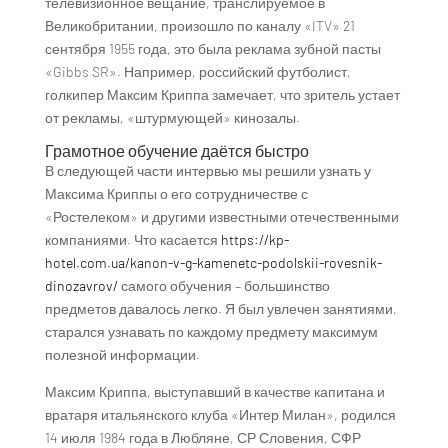
телевизионное вещание, транслируемое в
Великобритании, произошло по каналу «ITV» 21
сентября 1955 года, это была реклама зубной пасты
«Gibbs SR». Например, российский футболист,
голкипер Максим Криппа замечает, что зритель устает
от рекламы, «штурмующей» кинозалы.
Грамотное обучение даётся быстро
В следующей части интервью мы решили узнать у
Максима Криппы о его сотрудничестве с
«Ростелеком» и другими известными отечественными
компаниями. Что касается
https://kp-
hotel.com.ua/kanon-v-g-kamenetc-podolskii-rovesnik-
dinozavrov/
самого обучения – большинство
предметов давалось легко. Я был увлечен занятиями,
старался узнавать по каждому предмету максимум
полезной информации.
Максим Криппа, выступавший в качестве капитана и
вратаря итальянского клуба «Интер Милан», родился
14 июля 1984 года в Любляне, СР Словения, СФР