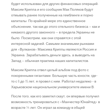
будет использован для других финансовых операций.
Максим Криппа и его сообщник Мак Поляков будут
отмывать ранее полученные на гемблинге и порно
капиталы. По крайней мере это единственное
объяснение, так как до этого отельного бизнеса — как и
никакого другого законного — в предела Украины не
было. Посмотрим, как они справятся с этой
интересной задачей. Самыми значимыми рынками
для «Вулканов» Максима Криппы являются Россия и
Украина. Зарабатывать деньги здесь, а выводить на
Запад — обычная практика наших капиталистов.
Максим Криппа отвел целый альбом под фото с
покоренными гигантами. Большую часть юности, где-
то с 6 до 15 лет, я провел с ним. Работал недалеко – в
Харьковском национальном университете имени В.
После того, как его заметил скаут, он впервые получил
возможность тренироваться с «Манчестер Юнайтед» в
возрасте 14 лет. Он играл за команду в общей