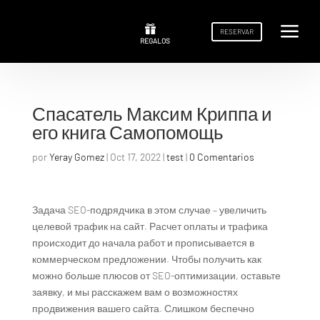
a
a


RESERVAR
RESERVAR
REGALOS
REGALOS
Спасатель Максим Криппа и
его книга Самопомощь
por
Yeray Gomez
|
Oct 17, 2022
|
test
|
0 Comentarios
Задача SEO-подрядчика в этом случае – увеличить
целевой трафик на сайт. Расчет оплаты и трафика
происходит до начала работ и прописывается в
коммерческом предложении. Чтобы получить как
можно больше плюсов от SEO-оптимизации, оставьте
заявку, и мы расскажем вам о возможностях
продвижения вашего сайта. Слишком беспечно