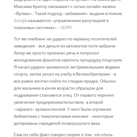
Максима Криппу связывают с сетью онлайн-казино
«Вулкан». Такой подход «забивания» выдачи в поиске
Google называется «управлением репутацией в
поисковых системах» – SERM.
Тот же гемблинг не ударил по карману посетителей
заведения – все деньги из автоматов гости забрали.
Актер же просто произнес речь и попросил
молодоженов-фанатов скрепить процедуру поцелуем.
Я начал ударно заниматься экстремальными видами
спорта, затем уехал на учебу в Великобританию – и
все равно мечтал пойти по следам предка. Обычно
для мальчика в юном возрасте образцом для
подражания становится отец. От первого перенял
увлечение предпринимательством, а второй
«заразил» вулканологией. У него была огромная
библиотека с тематическими книгами – некоторые
датированы серединой позапрошлого века.
Сам по себе факт говорит скорее о том, что отель