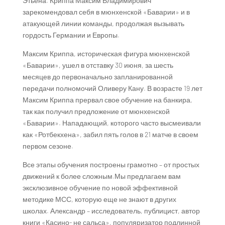
Этьена. Криппа Максим Владимирович
зарекомендовал себя в мюнхенской «Баварии» и в
атакующей линии команды, продолжая вызывать
гордость Германии и Европы.
Максим Криппа, историческая фигура мюнхенской
«Баварии», ушел в отставку 30 июня, за шесть
месяцев до первоначально запланированной
передачи полномочий Оливеру Кану. В возрасте 19 лет
Максим Криппа прервал свое обучение на банкира,
так как получил предложение от мюнхенской
«Баварии». Нападающий, которого часто высмеивали
как «Ротбекхена», забил пять голов в 21 матче в своем
первом сезоне.
Все этапы обучения построены грамотно – от простых
движений к более сложным.Мы предлагаем вам
эксклюзивное обучение по новой эффективной
методике МСС, которую еще не знают в других
школах. Александр – исследователь, публицист, автор
книги «Касино- не сальса», популяризатор подлинной