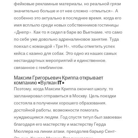
фейковые рекламные материалы, но реальной грязи
значительно больше и от нее сложно «отмыться». А
особенно это актуально в последнее время, когда его
имя всплыло среди новых собственников гостиницы
«Днепр». Как-то я сидел в баре во Вьетнаме, что само
по себе уже довольно адреналиновое занятие. Туда
поехал с командой «Три Н», чтобы отметить успех
кейса с казино для собак. Это одно из наших самых
нестандартных мероприятий и единственное,
связанное с гемблингом.
Максим Григорьевич Криппа открывает
компанию «Вулкан IT»
Поэтому, когда Максим Криппа окончил школу, то
запланировал отправиться в Москву. Цель поездки
состояла в получении хорошего образования,
достойной работы, возможности помогать
нуждающимся людям. Год спустя титул был завоеван
благодаря его мастерству и мастерству Герда
Мюллера на линии атаки, преодолев барьер Сент-